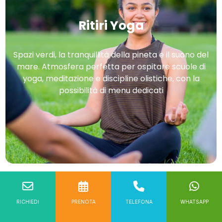
Ritiri Yoga
Spazi verdi, la tranquillità della pineta e il suono del
mare. Atmosfera perfetta per ospitare scuole di
yoga, meditazione e discipline olistiche, con la
possibilità di menu dedicati
RICHIEDI
PRENOTA
TELEFONA
WHATSAPP